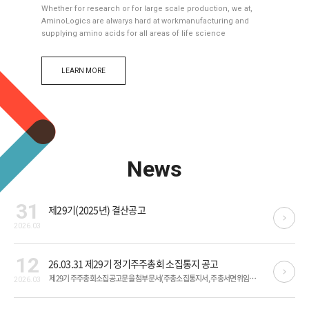
Whether for research or for large scale production, we at,
AminoLogics are alwarys hard at workmanufacturing and
supplying amino acids for all areas of life science
LEARN MORE
News
31
제29기(2025년) 결산공고
2026.03
12
26.03.31 제29기 정기주주총회 소집통지 공고
제29기 주주총회소집공고문을 첨부문서(주총소집통지서, 주총서면위임장, 주총 참석장위임장)와 같이 홈페이지에 공고합니다. 「상법」제368조의 4에 따른 전자투표제도와「자본시장과 금융투자업에 관한 법률 시행령」제 160조 제5호에 따른 전자위임장권유제도를 이번 주주총회에서 활용하기로 하였고, 이 두 제도의 관리업무를 삼성증권에 위탁하였습니다.주주님들께서는 첨부문서의 안내에 기재된 방법에 따라 주주총회에 참석하지 아니하고 전자투표방식으로 의결권을 행사하거나, 전자위임장을 수여하실 수 있습니다.
2026.03