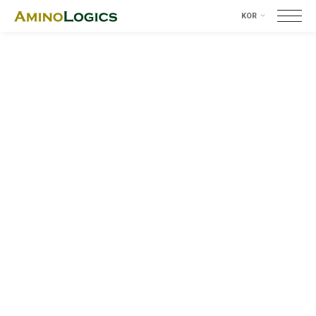
KOR
KOR
ENG
With
Aminologics,
tomorrow is always
a better day
Our pursuit is to give back to humanity and
assist
in the furthering of scientific
innovation.